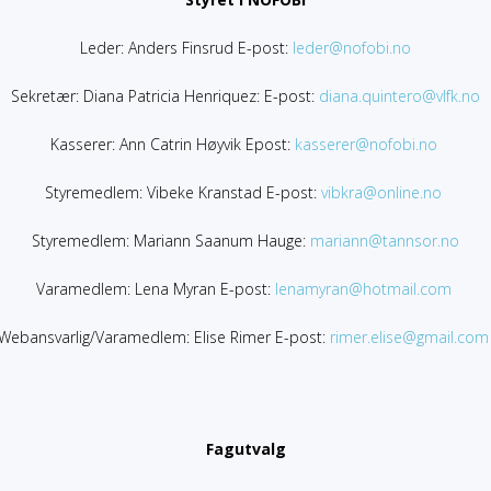
Leder: Anders Finsrud E-post:
leder@nofobi.no
Sekretær: Diana Patricia Henriquez: E-post:
diana.quintero@vlfk.no
Kasserer: Ann Catrin Høyvik Epost:
kasserer@
nofobi.no
Styremedlem: Vibeke Kranstad E-post:
vibkra@online.no
Styremedlem: Mariann Saanum Hauge:
mariann@tannsor.no
Varamedlem: Lena Myran E-post:
lenamyran@hotmail.com
Webansvarlig/Varamedlem: Elise Rimer E-post:
rimer.elise@gmail.com
Fagutvalg