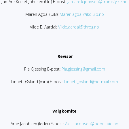
Jan-Are Kolset Johnsen (UiT) E-post:
Jan-are.k.johnsen@tromsfylke.no
Maren Agdal (UiB):
Maren.agdal@iko.uib.no
Vilde E. Aardal:
Vilde.aardal@throg.no
Revisor
Pia Gjessing E-post:
Pia.gjessing@gmail.com
Linnett Øvland (vara) E-post:
Linnett_ovland@hotmail.com
Valgkomite
Arne Jacobsen (leder) E-post:
A.e.t.jacobsen@odont.uio.no