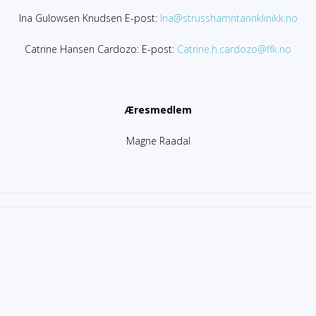
Ina Gulowsen Knudsen E-post:
Ina@strusshamntannklinikk.no
Catrine Hansen Cardozo: E-post:
Catrine.h.cardozo@ffk.no
Æresmedlem
Magne Raadal