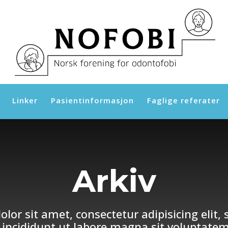
Linker
Pasientinformasjon
Faglige referater
Arkiv
lor sit amet, consectetur adipisicing elit,
incididunt ut labore magna sit voluptatem